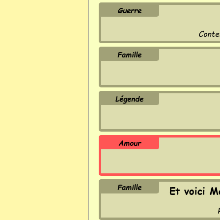
Guerre
Conte
Famille
Légende
Amour
Famille
Et voici M