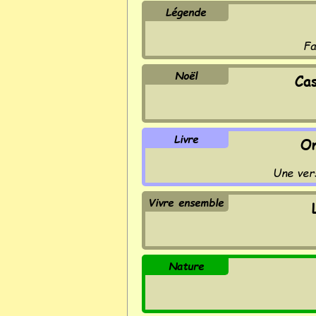
Légende
Fa
Noël
Ca
Livre
On
Une vers
Vivre ensemble
Nature