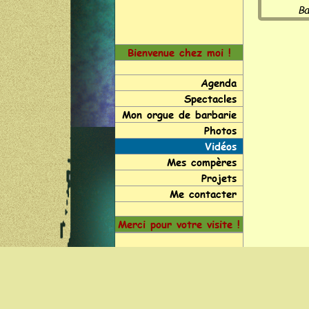
Ba
Bienvenue chez moi !
Agenda
Spectacles
Mon orgue de barbarie
Photos
Vidéos
Mes compères
Projets
Me contacter
Merci pour votre visite !