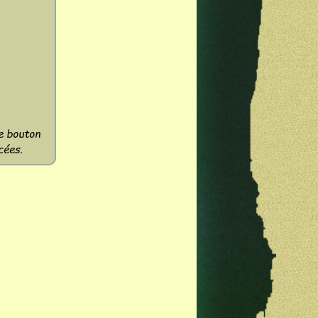
le bouton
cées.