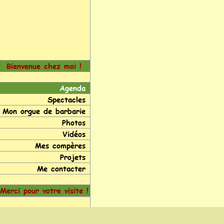
Bienvenue chez moi !
Agenda
Spectacles
Mon orgue de barbarie
Photos
Vidéos
Mes compères
Projets
Me contacter
Merci pour votre visite !